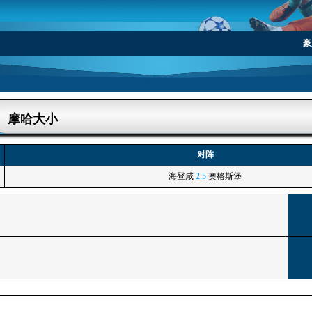
豪
摩哈大小
对阵
海登咸
2.5
奧格斯堡