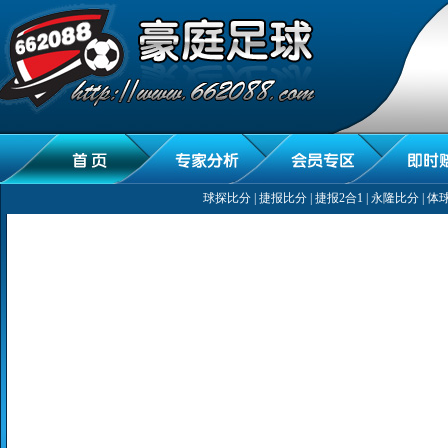
球探比分
|
捷报比分
|
捷报2合1
|
永隆比分
|
体