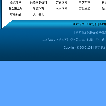
鑫源球讯
尚峰国际爆料
万鑫球讯
皇牌至尊
长
亚盘王足球
洛顿体育
永兴球讯
百胜波经
先
球福精品
大小基地
网站首页
|
专家分析
|
即时
本站所有足球推介资讯仅
以上条款，本站在不违背有关法律、法规，不违反
Copyright © 2005-2014 豪廷庭足球