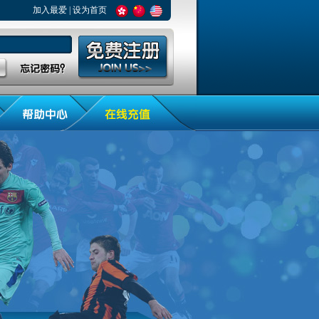
加入最爱
|
设为首页