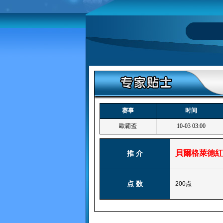
赛事
时间
歐霸盃
10-03 03:00
貝爾格萊德紅
推 介
点 数
200点