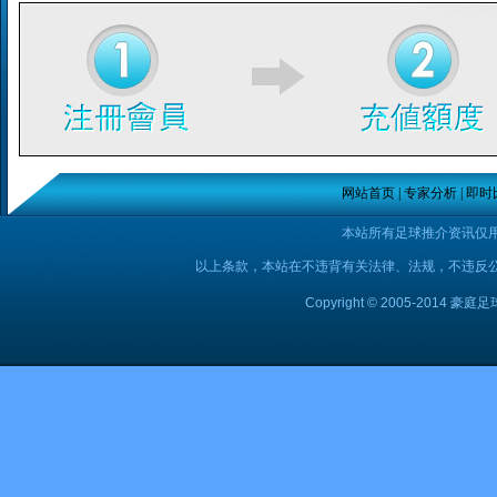
网站首页
|
专家分析
|
即时
本站所有足球推介资讯仅
以上条款，本站在不违背有关法律、法规，不违反
Copyright © 2005-2014 豪庭足球