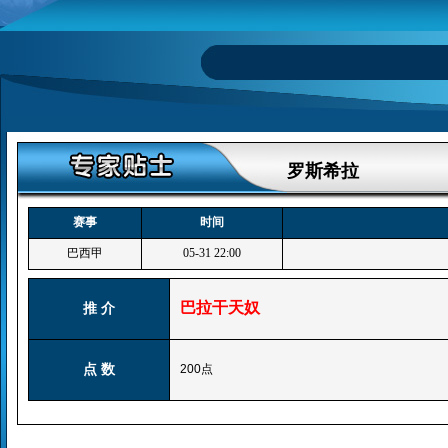
罗斯希拉
赛事
时间
巴西甲
05-31 22:00
巴拉干天奴
推 介
点 数
200点