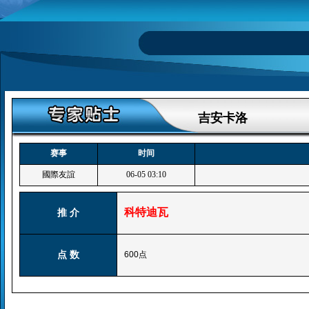
吉安卡洛
赛事
时间
國際友誼
06-05 03:10
科特迪瓦
推 介
点 数
600点