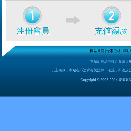
网站首页
|
专家分析
|
即时
本站所有足球推介资讯仅
以上条款，本站在不违背有关法律、法规，不违反
Copyright © 2005-2014 豪庭足球