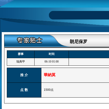
朗尼保罗
赛事
时间
瑞典甲
06-10 01:00
華納莫
推 介
点 数
1500点