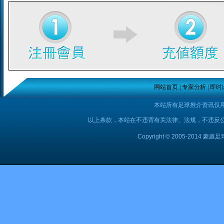
网站首页
|
专家分析
|
即时
本站所有足球推介资讯仅
以上条款，本站在不违背有关法律、法规，不违反
Copyright © 2005-2014 豪庭足球