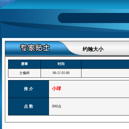
约翰大小
赛事
时间
土倫杯
06-11 01:00
小球
推 介
点 数
300点