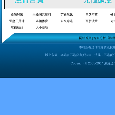
鑫源球讯
尚峰国际爆料
万鑫球讯
皇牌至尊
长
亚盘王足球
洛顿体育
永兴球讯
百胜波经
先
球福精品
大小基地
网站首页
|
专家分析
|
即时
本站所有足球推介资讯仅
以上条款，本站在不违背有关法律、法规，不违反
Copyright © 2005-2014 豪庭足球